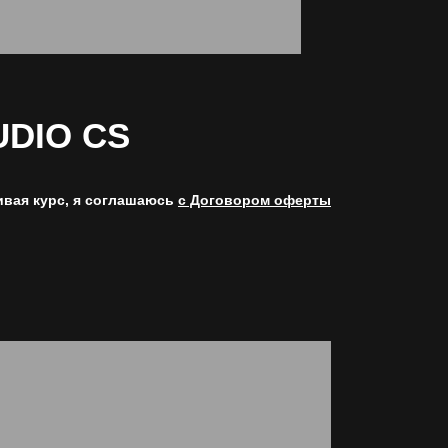
UDIO CS
вая курс, я соглашаюсь
с Договором оферты